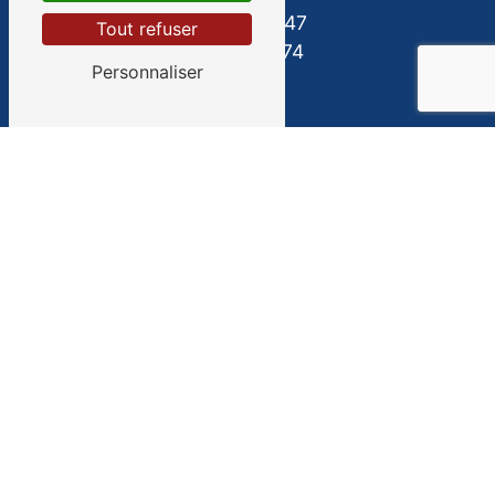
06 07 03 92 47
Tout refuser
05 58 91 93 74
Personnaliser
E-mail
da-costamar@orange.fr
Contactez-nous