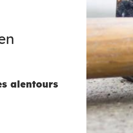
 en
es alentours